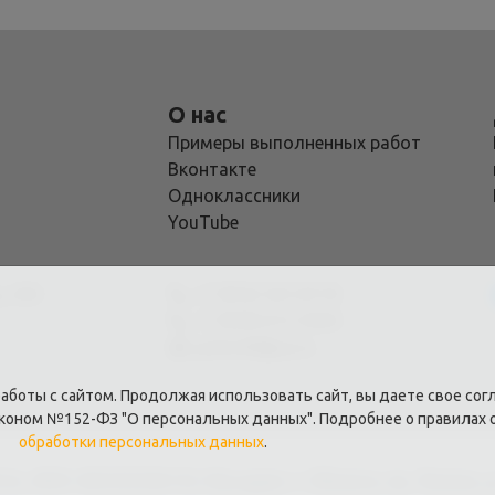
О нас
Примеры выполненных работ
Вконтакте
Одноклассники
YouTube
. 203
+7 (953) 325-8118
+7 (920) 613-5050
yarko40@ya.ru
боты с сайтом. Продолжая использовать сайт, вы даете свое согл
аконом №152-ФЗ "О персональных данных". Подробнее о правилах 
обработки персональных данных
.
А., ИНН: 402503506133, Юр.адрес: г. Обнинск, пр. Ленина, д.