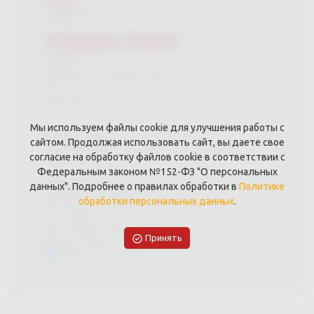
Каталог услуг
Магазин
О нас
Примеры выполненных работ
Вконтакте
Одноклассники
YouTube
Мы используем файлы cookie для улучшения работы с
Документы
сайтом. Продолжая использовать сайт, вы даете свое
Политика обработки персональных данных
согласие на обработку файлов cookie в соответствии с
Публичная оферта
Федеральным законом №152-ФЗ "О персональных
Контакты филиала
данных". Подробнее о правилах обработки в
Политике
Обнинск,г. Обнинск, пр. Ленина д. 203
обработки персональных данных
.
+7 (953) 325-8118
+7 (920) 613-5050
Принять
yarko40@ya.ru
Написать в Telegram