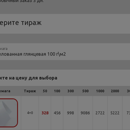
Обычный заказ 3 дн.
ерите тираж
мага
те на цену для выбора
умага
Тираж
50
100
300
500
1000
2000
3
328
456
998
9086
2722
5222
7
4+0