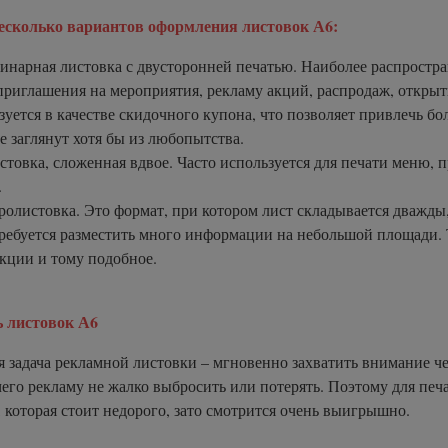
есколько вариантов оформления листовок А6:
арная листовка с двусторонней печатью. Наиболее распростр
приглашения на мероприятия, рекламу акций, распродаж, открыт
зуется в качестве скидочного купона, что позволяет привлечь б
е заглянут хотя бы из любопытства.
овка, сложенная вдвое. Часто используется для печати меню, п
.
листовка. Это формат, при котором лист складывается дважды
требуется разместить много информации на небольшой площади.
кции и тому подобное.
 листовок А6
я задача рекламной листовки – мгновенно захватить внимание ч
чего рекламу не жалко выбросить или потерять. Поэтому для печ
, которая стоит недорого, зато смотрится очень выигрышно.