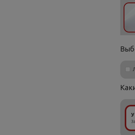
Выб
Как
У
З