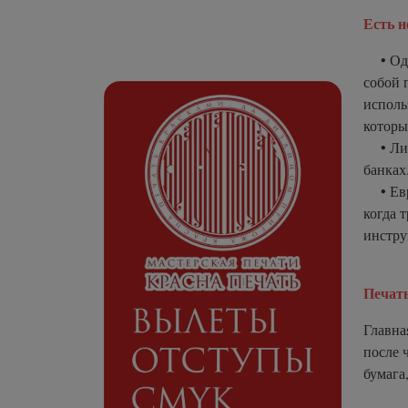
Есть н
• Один
собой 
исполь
которы
• Лист
банках
• Евро
когда 
инстру
Печать
Главна
после 
бумага