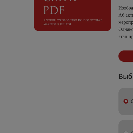
Изобра
А6 акт
меропр
Однако
этап п
Выб