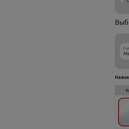
Выб
Бу
Нажми
Б