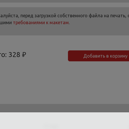
алуйста, перед загрузкой собственного файла на печать,
ашими
требованиями к макетам
.
го:
328
₽
Добавить в корзину
О нас