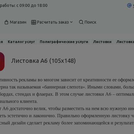
работы: c 09:00 до 18:00
Магазин
Расчитать заказ
Поиск
ая
Каталог услуг
Полиграфические услуги
Листовки
Листовка
Листовка А6 (105х148)
ивность рекламы во многом зависит от креативности ее оформле
ерна так называемая «баннерная слепота». Иными словами, боль
бордах, стендах и флаерах. В этом случае листовки А6 – оптим
иального клиента.
 А6 достаточно велик, чтобы разместить на нем всю нужную ин
еть эстетично и лаконично. Правильно оформленную листовку че
сный дизайн сделает рекламу более запоминающейся и результат