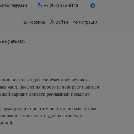
yarko40@ya.ru
+7 (953) 325-8118
Корзина
Войти
Регистрация
 А6 (105х148)
ния, поскольку для современного человека
шая часть населения просто игнорирует надписи
альный вариант донести рекламный посыл до
формацию, но при этом достаточно мал, чтобы
ловек и сам возьмет с удовольствием, а
ивной.