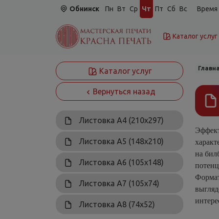
Обнинск
Пн
Вт
Ср
Чт
Пт
Сб
Вс
Время 
Каталог услуг
Главн
Каталог услуг
Вернуться назад
Листовка А4 (210х297)
Эффект
характ
Листовка А5 (148х210)
на бил
Листовка А6 (105х148)
потенц
Формат
Листовка А7 (105х74)
выгляд
интере
Листовка А8 (74х52)