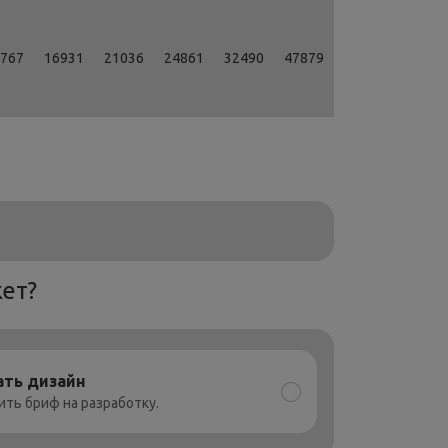
767
16931
21036
24861
32490
47879
ет?
ать дизайн
ть бриф на разработку.